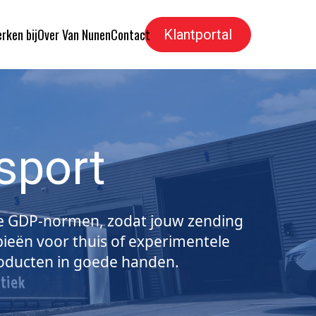
rken bij
Over Van Nunen
Contact
Klantportal
sport
 de GDP-normen, zodat jouw zending
apieën voor thuis of experimentele
roducten in goede handen.